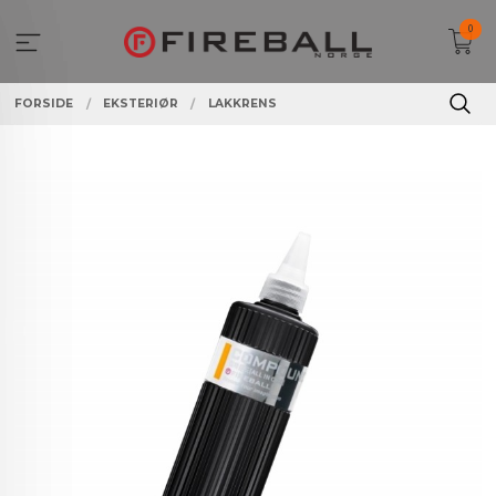
Gå
0
til
innholdet
FORSIDE
EKSTERIØR
LAKKRENS