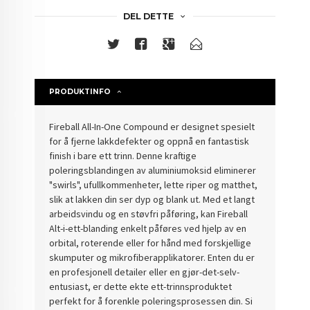
DEL DETTE
PRODUKTINFO
Fireball All-In-One Compound er designet spesielt
for å fjerne lakkdefekter og oppnå en fantastisk
finish i bare ett trinn. Denne kraftige
poleringsblandingen av aluminiumoksid eliminerer
"
swirls"
, ufullkommenheter, lette riper og matthet,
slik at lakken din ser dyp og blank ut. Med et langt
arbeidsvindu og en støvfri påføring, kan Fireball
Alt-i-ett-blanding enkelt påføres ved hjelp av en
orbital, roterende eller for hånd med forskjellige
skumputer og mikrofiberapplikatorer. Enten du er
en profesjonell detailer eller en gjør-det-selv-
entusiast, er dette ekte ett-trinnsproduktet
perfekt for å forenkle poleringsprosessen din. Si