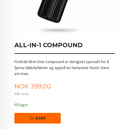
ALL-IN-1 COMPOUND
Fireball All-In-One Compound er designet spesielt for å
fjerne lakkdefekter og oppnå en fantastisk finish i bare
ett trinn.
Pris
NOK
399,00
inkl. mva.
På lager
KJØP