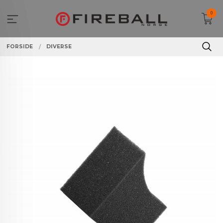
Gå
0
til
innholdet
FORSIDE
DIVERSE