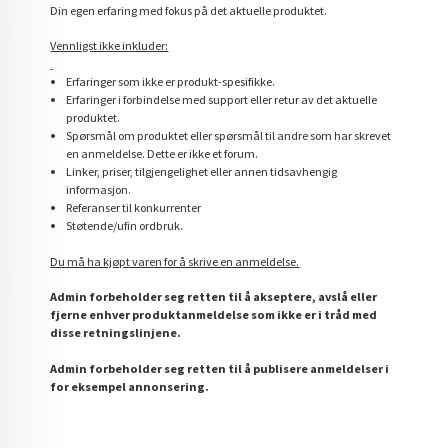
Din egen erfaring med fokus på det aktuelle produktet.
Vennligst ikke inkluder:
Erfaringer som ikke er produkt-spesifikke.
Erfaringer i forbindelse med support eller retur av det aktuelle
produktet.
Spørsmål om produktet eller spørsmål til andre som har skrevet
en anmeldelse. Dette er ikke et forum.
Linker, priser, tilgjengelighet eller annen tidsavhengig
informasjon.
Referanser til konkurrenter
Støtende/ufin ordbruk.
Du må ha kjøpt varen for å skrive en anmeldelse.
Admin forbeholder seg retten til å akseptere, avslå eller
fjerne enhver produktanmeldelse som ikke er i tråd med
disse retningslinjene.
Admin forbeholder seg retten til å publisere anmeldelser i
for eksempel annonsering.