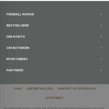
FIREBALL NORGE
BESTSELGERE
DIN KONTO
OM BUTIKKEN
NYHETSBREV
PARTNERE
FRAKT
KJØPSBETINGELSER
SIKKERHET OG PERSONVERN
NYHETSBREV
Vår nettbutikk bruker cookies slik at du får en bedre kjøpsopplevelse og vi kan