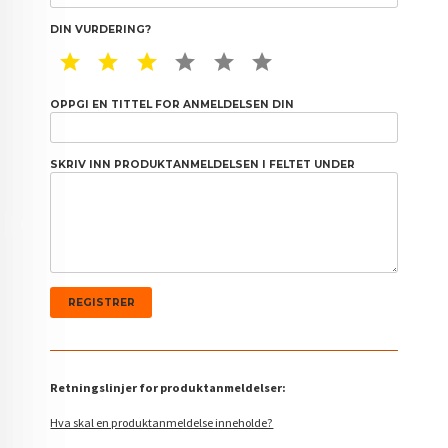
DIN VURDERING?
1 STAR
2 STAR
3 STAR
4 STAR
5 STAR
6 STAR
OPPGI EN TITTEL FOR ANMELDELSEN DIN
SKRIV INN PRODUKTANMELDELSEN I FELTET UNDER
Retningslinjer for produktanmeldelser:
Hva skal en produktanmeldelse inneholde?