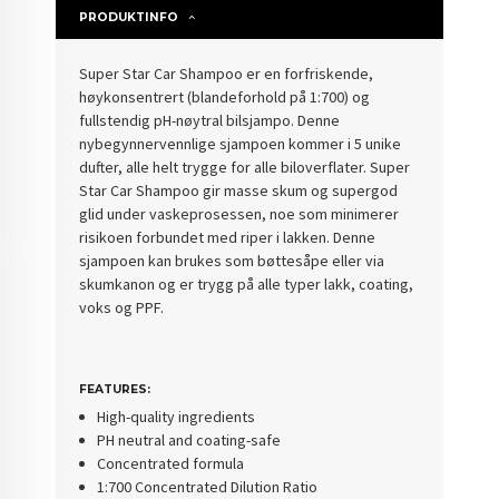
PRODUKTINFO
Super Star Car Shampoo er en forfriskende,
høykonsentrert (
blandeforhold på 1:700)
og
fullstendig pH-nøytral bilsjampo. Denne
nybegynnervennlige sjampoen kommer i 5 unike
dufter, alle helt trygge for alle biloverflater. Super
Star Car Shampoo gir masse skum og supergod
glid under vaskeprosessen, noe som minimerer
risikoen forbundet med riper i lakken. Denne
sjampoen kan brukes som bøttesåpe eller via
skumkanon og er trygg på alle typer lakk, coating,
voks og PPF.
FEATURES:
High-quality ingredients
PH neutral and coating-safe
Concentrated formula
1:700 Concentrated Dilution Ratio