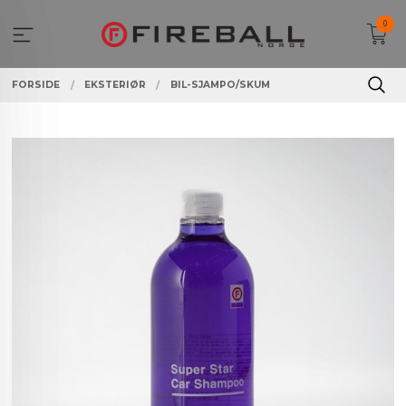
Gå
0
til
innholdet
FORSIDE
EKSTERIØR
BIL-SJAMPO/SKUM