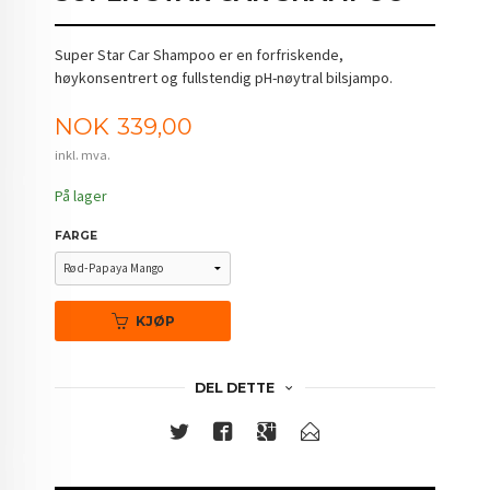
Super Star Car Shampoo er en forfriskende,
høykonsentrert og fullstendig pH-nøytral bilsjampo.
Pris
NOK
339,00
inkl. mva.
På lager
FARGE
KJØP
DEL DETTE