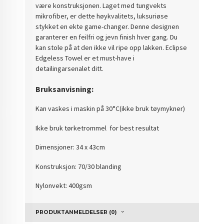
være konstruksjonen. Laget med tungvekts
mikrofiber, er dette høykvalitets, luksuriøse
stykket en ekte game-changer. Denne designen
garanterer en feilfri og jevn finish hver gang. Du
kan stole på at den ikke vil ripe opp lakken. Eclipse
Edgeless Towel er et must-have i
detailingarsenalet ditt.
Bruksanvisning:
Kan vaskes i maskin på
30°C
(ikke bruk tøymykner)
Ikke bruk tørketrommel for best resultat
Dimensjoner:
34 x 43cm
Konstruksjon: 70/30 blanding
Nylonvekt: 400gsm
PRODUKTANMELDELSER (0)