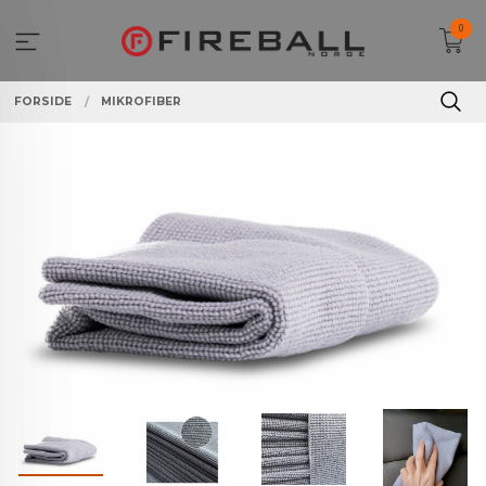
Gå
0
til
innholdet
FORSIDE
MIKROFIBER