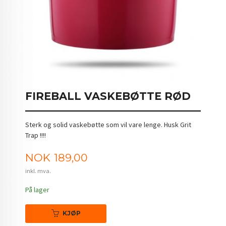
FIREBALL VASKEBØTTE RØD
Sterk og solid vaskebøtte som vil vare lenge. Husk Grit
Trap !!!!
Pris
NOK
189,00
inkl. mva.
På lager
KJØP