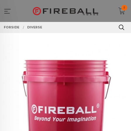
Gå
0
til
innholdet
FORSIDE
DIVERSE