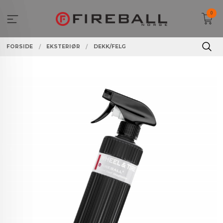
Gå
0
til
innholdet
FORSIDE
EKSTERIØR
DEKK/FELG