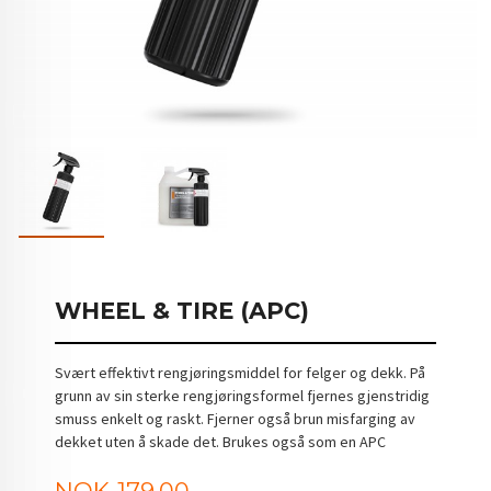
WHEEL & TIRE (APC)
Svært effektivt rengjøringsmiddel for felger og dekk. På
grunn av sin sterke rengjøringsformel fjernes gjenstridig
smuss enkelt og raskt. Fjerner også brun misfarging av
dekket uten å skade det. Brukes også som en APC
Pris
NOK
179,00