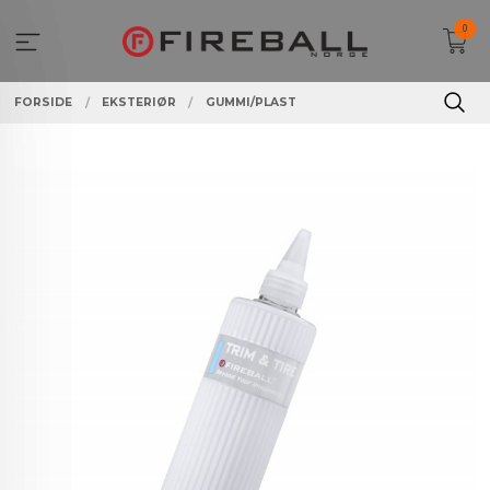
Gå
0
til
innholdet
FORSIDE
EKSTERIØR
GUMMI/PLAST