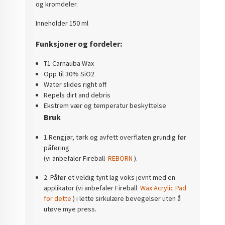
og kromdeler.
Inneholder 150 ml
Funksjoner og fordeler:
T1 Carnauba Wax
Opp til 30% SiO2
Water slides right off
Repels dirt and debris
Ekstrem vær og temperatur beskyttelse
Bruk
1.Rengjør, tørk og avfett overflaten grundig før
påføring.
(vi anbefaler Fireball
REBORN
).
2. Påfør et veldig tynt lag voks jevnt med en
applikator (vi anbefaler Fireball
Wax Acrylic Pad
for dette
) i lette sirkulære bevegelser uten å
utøve mye press.