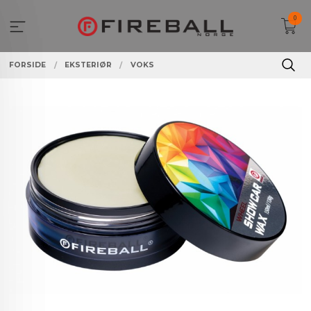
Gå
0
til
innholdet
FORSIDE
EKSTERIØR
VOKS