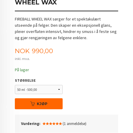
WHEEL WAX
FIREBALL WHEEL WAX sørger for et spektakulært
utseende på felger. Den skaper en eksepsjonell glans,
pleier overflaten intensivt, hindrer ny smuss i å feste seg
og gjør rengjøringen av felgene enklere.
Pris
NOK
990,00
inkl. mva.
På lager
STØRRELSE
KJØP
Vurdering:
(1 anmeldelse)