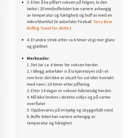
3. Etter å ha påført voksen på felgen, la den
tørke i 20 min(buffetiden kan variere avhengig
av temperatur og fuktighet) og buff av med en
mikrofiberklut
(Vi anbefaler Fireball
Terry Bear
Buffing Towel for dette
)
4. Et andre strøk etter ca 6 timer vil gi mer glans
og glatthet.
Merknader
:
1. Det tar ca. 6 timer før voksen herder.
2. I tillegg anbefaler vi å la kjøretøyet stå i et
rom hvor det ikke er utsatt for sol eller kontakt
med vann i 24 timer etter påføring.
3. Etter 14 dager er voksen fullstendig herdet.
4. Må ikke brukes i direkte sollys og på varme
overflater.
5. Oppbevares på et kjølig og skyggefullt sted.
6. Buffe tiden kan variere avhengig av
temperatur og fuktighet.