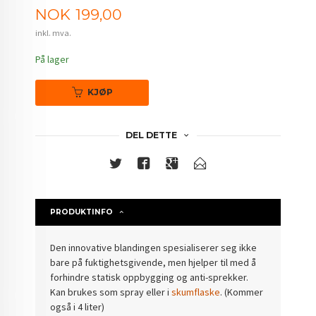
Pris
NOK
199,00
inkl. mva.
På lager
KJØP
DEL DETTE
PRODUKTINFO
Den innovative blandingen spesialiserer seg ikke
bare på fuktighetsgivende, men hjelper til med å
forhindre statisk oppbygging og anti-sprekker.
Kan brukes som spray eller i
skumflaske
. (Kommer
også i 4 liter)