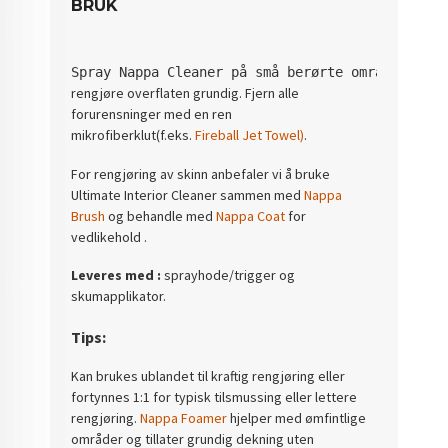
BRUK
Spray Nappa Cleaner på små berørte områder elle
rengjøre overflaten grundig. Fjern alle
forurensninger med en ren
mikrofiberklut(f.eks.
Fireball Jet Towel)
.
For rengjøring av skinn anbefaler vi å bruke
Ultimate Interior Cleaner sammen med
Nappa
Brush
og behandle med
Nappa Coat
for
vedlikehold .
Leveres med :
sprayhode/trigger og
skumapplikator.
Tips:
Kan brukes ublandet til kraftig rengjøring eller
fortynnes 1:1 for typisk tilsmussing eller lettere
rengjøring.
Nappa Foamer
hjelper med ømfintlige
områder og tillater grundig dekning uten