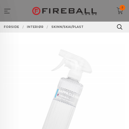
Gå
0
til
innholdet
FORSIDE
INTERIØR
SKINN/SKAI/PLAST