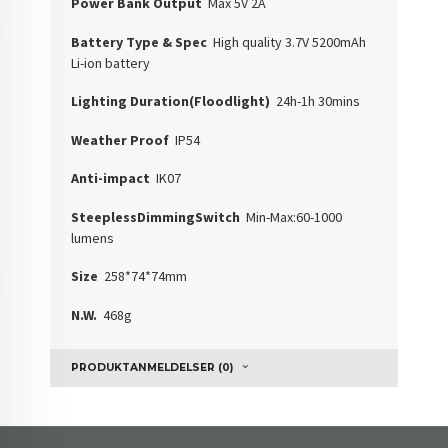
Power Bank Output
Max 5V 2A
Battery Type & Spec
High quality 3.7V 5200mAh
Li-ion battery
Lighting Duration(Floodlight)
24h-1h 30mins
Weather Proof
IP54
Anti-impact
IK07
SteeplessDimmingSwitch
Min-Max:60-1000
lumens
Size
258*74*74mm
N.W.
468g
PRODUKTANMELDELSER (0)