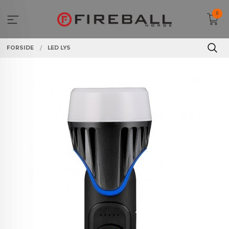
Gå
0
til
innholdet
FORSIDE
LED LYS