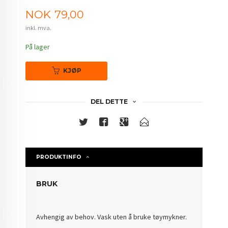
Pris
NOK
79,00
inkl. mva.
På lager
KJØP
DEL DETTE
PRODUKTINFO
BRUK
Avhengig av behov. Vask uten å bruke tøymykner.