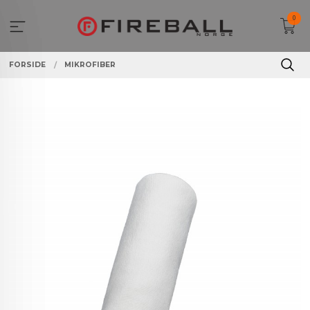
Gå
0
til
innholdet
FORSIDE
MIKROFIBER